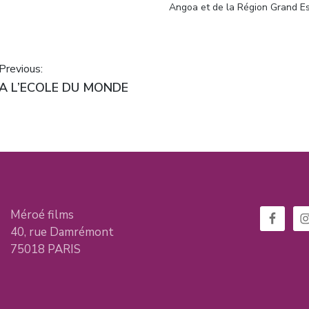
Angoa et de la Région Grand Es
Navigation
Previous:
Previous
A L’ECOLE DU MONDE
de
post:
l’article
Méroé films
40, rue Damrémont
75018 PARIS