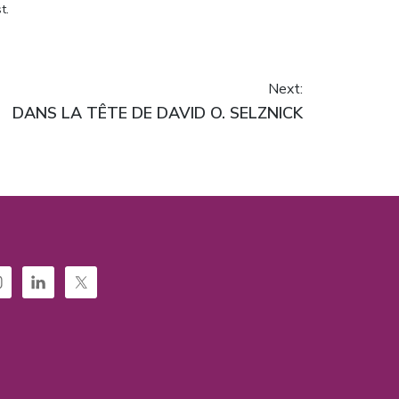
t.
Next:
Next
DANS LA TÊTE DE DAVID O. SELZNICK
post: