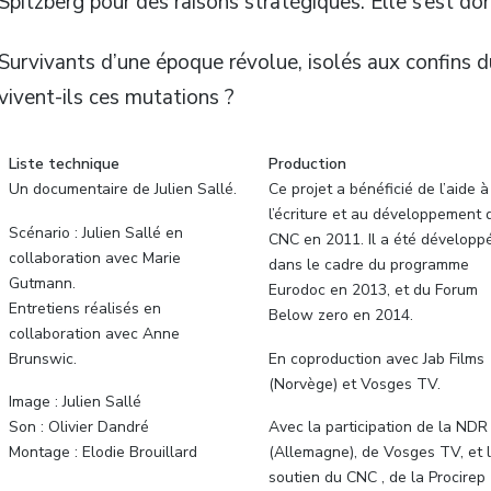
Spitzberg pour des raisons stratégiques. Elle s’est do
Survivants d’une époque révolue, isolés aux confins
vivent-ils ces mutations ?
Liste technique
Production
Un documentaire de Julien Sallé.
Ce projet a bénéficié de l’aide à
l’écriture et au développement 
Scénario : Julien Sallé en
CNC en 2011. Il a été développ
collaboration avec Marie
dans le cadre du programme
Gutmann.
Eurodoc en 2013, et du Forum
Entretiens réalisés en
Below zero en 2014.
collaboration avec Anne
Brunswic.
En coproduction avec Jab Films
(Norvège) et Vosges TV.
Image : Julien Sallé
Son : Olivier Dandré
Avec la participation de la NDR
Montage : Elodie Brouillard
(Allemagne), de Vosges TV, et 
soutien du CNC , de la Procirep