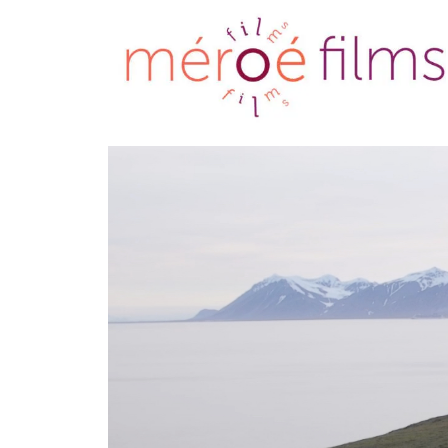
Méroé films
Des films pour aider à
vivre