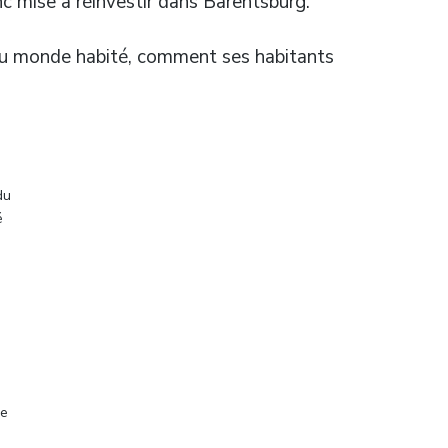
nc mise à réinvestir dans Barentsburg.
 du monde habité, comment ses habitants
du
é
le