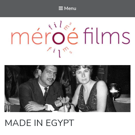
Menu
Méroé films
Des films pour aider à vivre
MADE IN EGYPT