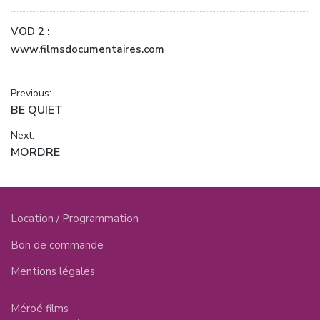
VOD 2 :
www.filmsdocumentaires.com
Navigation
Previous:
Previous
BE QUIET
de
post:
Next:
l’article
Next
MORDRE
post:
Location / Programmation
Bon de commande
Mentions légales
Méroé films