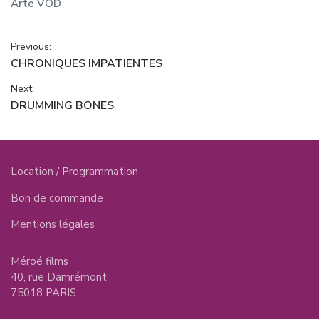
Arte VOD
Navigation
Previous:
Previous
CHRONIQUES IMPATIENTES
de
post:
Next:
l’article
Next
DRUMMING BONES
post:
Location / Programmation
Bon de commande
Mentions légales
Méroé films
40, rue Damrémont
75018 PARIS