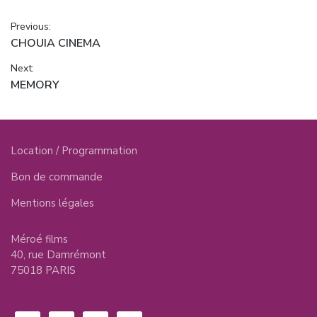
Navigation
Previous:
Previous
CHOUIA CINEMA
de
post:
Next:
l’article
Next
MEMORY
post:
Location / Programmation
Bon de commande
Mentions légales
Méroé films
40, rue Damrémont
75018 PARIS