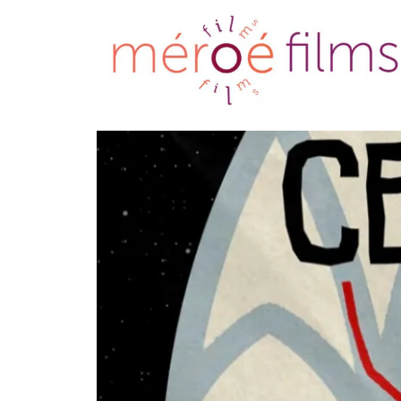
Méroé films
Des films pour aider à
vivre