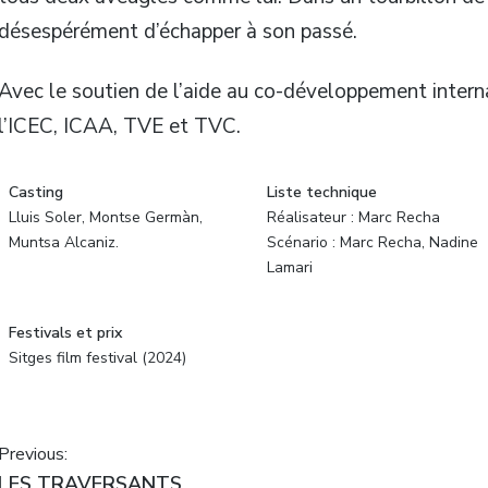
désespérément d’échapper à son passé.
Avec le soutien de l’aide au co-développement intern
l’ICEC, ICAA, TVE et TVC.
Casting
Liste technique
Lluis Soler, Montse Germàn,
Réalisateur : Marc Recha
Muntsa Alcaniz.
Scénario : Marc Recha, Nadine
Lamari
Festivals et prix
Sitges film festival (2024)
Navigation
Previous:
Previous
LES TRAVERSANTS