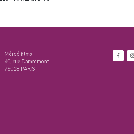
de
post:
l’article
Méroé films
40, rue Damrémont
75018 PARIS